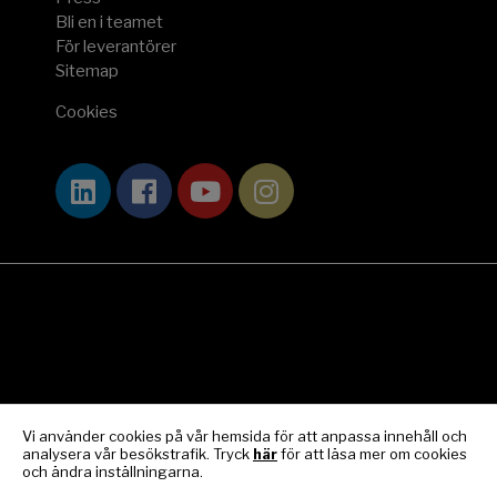
Bli en i teamet
För leverantörer
Sitemap
Cookies
Vi använder cookies på vår hemsida för att anpassa innehåll och
analysera vår besökstrafik. Tryck
här
för att läsa mer om cookies
och ändra inställningarna.