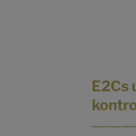
E2Cs 
kontro