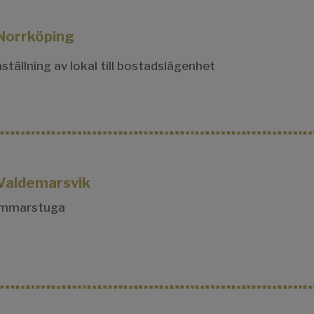
Norrköping
tällning av lokal till bostadslägenhet
 Valdemarsvik
mmarstuga