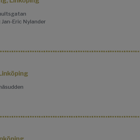
ng, Linköping
ultsgatan
:
Jan-Eric Nylander
Linköping
näsudden
inköping