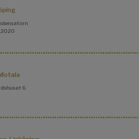
öping
densatorn
-2020
 Motala
dshuset 6