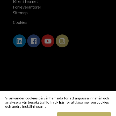
Bli en i teamet
För leverantörer
Sitemap
Cookies
Vi använder cookies på vår hemsida för att anpassa innehåll och
analysera vår besökstrafik. Tryck
här
för att läsa mer om cookies
och ändra inställningarna.
© Exclusive Competence & Construction 2024.