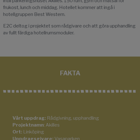
intill parkeringshuset Akilles. 150 rum, gym och matsal för
frukost, lunch och middag. Hotellet kommer att ingå i
hotellgruppen Best Western.
E2C deltog i projektet som rådgivare och att göra upphandling
av fullt färdiga hotellrumsmoduler.
FAKTA
Vårt uppdrag:
Rådgivning, upphandling
Projektnamn
: Akilles
Ort:
Linköping
Uppdragsgivare:
Vasaparken