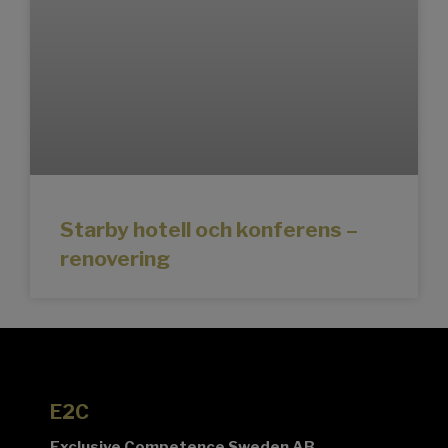
Starby hotell och konferens –
renovering
E2C
Exclusive Competence Sweden AB