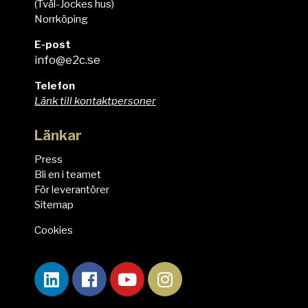
(Tvål-Jockes hus)
Norrköping
E-post
info@e2c.se
Telefon
Länk till kontaktpersoner
Länkar
Press
Bli en i teamet
För leverantörer
Sitemap
Cookies