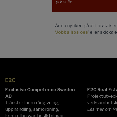
yrkesliv.
Är du nyfiken på att praktise
’Jobba hos oss
’ eller skicka e
E2C
E2C
Exclusive Competence Sweden
E2C Real Est
AB
Projektutveck
Tjänster inom rådgivning,
verksamhetslo
upphandling, samordning,
Läs mer om Re
kontrollansvar, besiktningar,