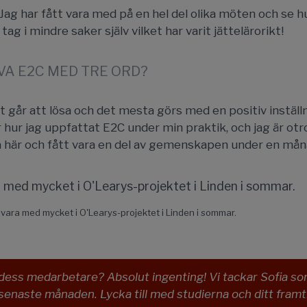
! Jag har fått vara med på en hel del olika möten och se h
tag i mindre saker själv vilket har varit jättelärorikt!
VA E2C MED TRE ORD?
går att lösa och det mesta görs med en positiv inställn
ur jag uppfattat E2C under min praktik, och jag är otro
ra här och fått vara en del av gemenskapen under en mån
 vara med mycket i O'Learys-projektet i Linden i sommar.
 dess medarbetare? Absolut ingenting! Vi tackar Sofia s
 senaste månaden. Lycka till med studierna och ditt framt