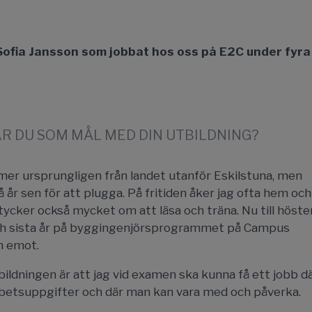
l Sofia Jansson som jobbat hos oss på E2C under fyra
AR DU SOM MÅL MED DIN UTBILDNING?
er ursprungligen från landet utanför Eskilstuna, men
vå år sen för att plugga. På fritiden åker jag ofta hem och
ycker också mycket om att läsa och träna. Nu till höste
och sista år på byggingenjörsprogrammet på Campus
m emot.
ildningen är att jag vid examen ska kunna få ett jobb d
 arbetsuppgifter och där man kan vara med och påverka.