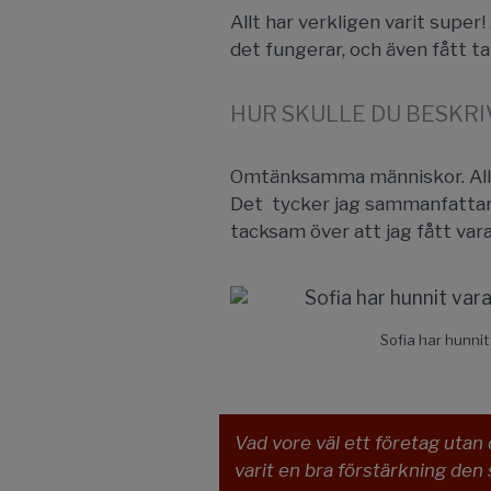
Allt har verkligen varit super
det fungerar, och även fått ta 
HUR SKULLE DU BESKRI
Omtänksamma människor. Allt 
Det tycker jag sammanfattar h
tacksam över att jag fått va
Sofia har hunnit
Vad vore väl ett företag utan
varit en bra förstärkning den