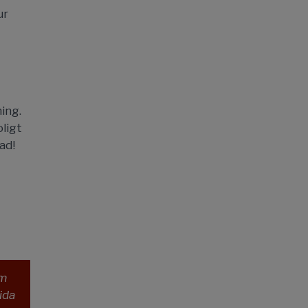
ur
ing.
ligt
ad!
om
ida