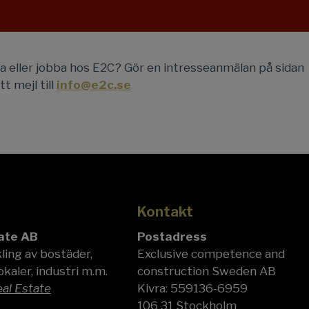
ra eller jobba hos E2C? Gör en intresseanmälan på sidan
tt mejl till
info@e2c.se
Kontakt
ate AB
Postadress
ling av bostäder,
Exclusive competence and
kaler, industri m.m.
construction Sweden AB
al Estate
Kivra: 559136-6959
106 31 Stockholm