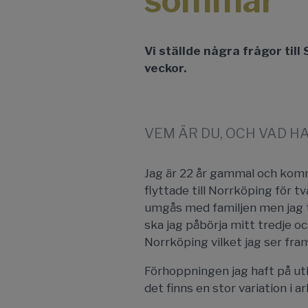
sommar
Vi ställde några frågor til
veckor.
VEM ÄR DU, OCH VAD H
Jag är 22 år gammal och komm
flyttade till Norrköping för t
umgås med familjen men jag t
ska jag påbörja mitt tredje 
Norrköping vilket jag ser fra
Förhoppningen jag haft på utb
det finns en stor variation i