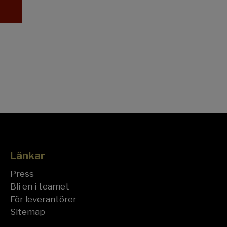
Länkar
Press
Bli en i teamet
För leverantörer
Sitemap