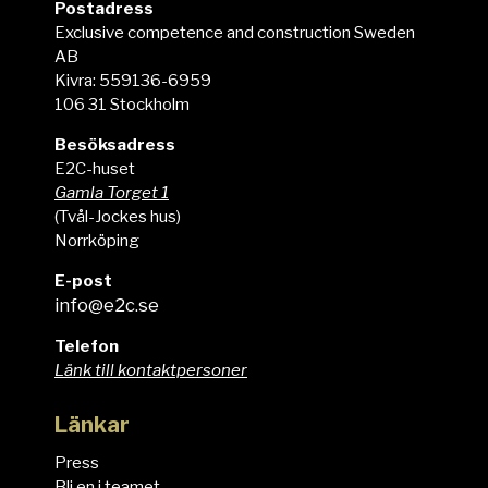
Postadress
Exclusive competence and construction Sweden
AB
Kivra: 559136-6959
106 31 Stockholm
Besöksadress
E2C-huset
Gamla Torget 1
(Tvål-Jockes hus)
Norrköping
E-post
info@e2c.se
Telefon
Länk till kontaktpersoner
Länkar
Press
Bli en i teamet