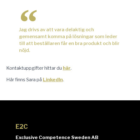
Jag drivs av att vara delaktig och
gemensamt komma på lösningar som leder
till att beställaren får en bra produkt och blir
nöjd.
Kontaktuppgifter hittar du
här
.
Här finns Sara på
LinkedIn
.
E2C
Exclusive Competence Sweden AB