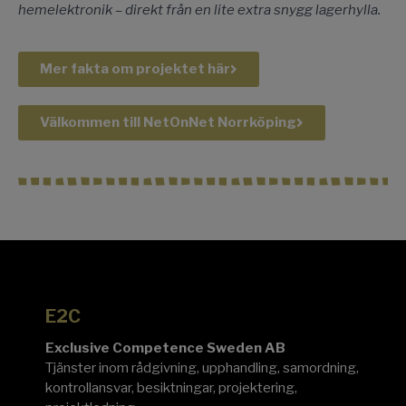
hemelektronik – direkt från en lite extra snygg lagerhylla.
Mer fakta om projektet här
Välkommen till NetOnNet Norrköping
E2C
Exclusive Competence Sweden AB
Tjänster inom rådgivning, upphandling, samordning,
kontrollansvar, besiktningar, projektering,