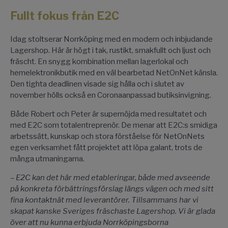
Fullt fokus från E2C
Idag stoltserar Norrköping med en modern och inbjudande
Lagershop. Här är högt i tak, rustikt, smakfullt och ljust och
fräscht. En snygg kombination mellan lagerlokal och
hemelektronikbutik med en väl bearbetad NetOnNet känsla.
Den tighta deadlinen visade sig hålla och i slutet av
november hölls också en Coronaanpassad butiksinvigning.
Både Robert och Peter är supernöjda med resultatet och
med E2C som totalentreprenör. De menar att E2C:s smidiga
arbetssätt, kunskap och stora förståelse för NetOnNets
egen verksamhet fått projektet att löpa galant, trots de
många utmaningarna.
– E2C kan det här med etableringar, både med avseende
på konkreta förbättringsförslag längs vägen och med sitt
fina kontaktnät med leverantörer. Tillsammans har vi
skapat kanske Sveriges fräschaste Lagershop. Vi är glada
över att nu kunna erbjuda Norrköpingsborna