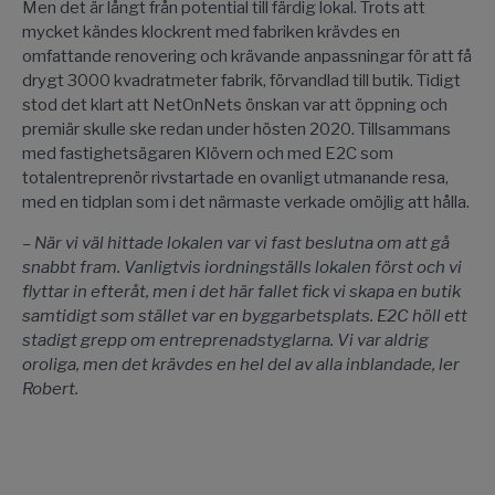
Men det är långt från potential till färdig lokal. Trots att
mycket kändes klockrent med fabriken krävdes en
omfattande renovering och krävande anpassningar för att få
drygt 3000 kvadratmeter fabrik, förvandlad till butik. Tidigt
stod det klart att NetOnNets önskan var att öppning och
premiär skulle ske redan under hösten 2020. Tillsammans
med fastighetsägaren Klövern och med E2C som
totalentreprenör rivstartade en ovanligt utmanande resa,
med en tidplan som i det närmaste verkade omöjlig att hålla.
– När vi väl hittade lokalen var vi fast beslutna om att gå
snabbt fram. Vanligtvis iordningställs lokalen först och vi
flyttar in efteråt, men i det här fallet fick vi skapa en butik
samtidigt som stället var en byggarbetsplats. E2C höll ett
stadigt grepp om entreprenadstyglarna. Vi var aldrig
oroliga, men det krävdes en hel del av alla inblandade, ler
Robert.