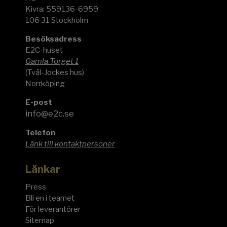
Kivra: 559136-6959
106 31 Stockholm
Besöksadress
E2C-huset
Gamla Torget 1
(Tvål-Jockes hus)
Norrköping
E-post
info@e2c.se
Telefon
Länk till kontaktpersoner
Länkar
Press
Bli en i teamet
För leverantörer
Sitemap