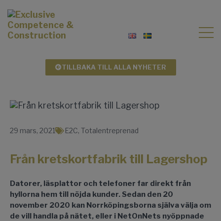
TILLBAKA TILL ALLA NYHETER
29 mars, 2021
E2C
,
Totalentreprenad
Från kretskortfabrik till Lagershop
Datorer, läsplattor och telefoner far direkt från
hyllorna hem till nöjda kunder. Sedan den 20
november 2020 kan Norrköpingsborna själva välja om
de vill handla på nätet, eller i NetOnNets nyöppnade