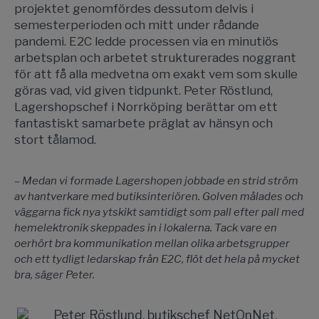
projektet genomfördes dessutom delvis i
semesterperioden och mitt under rådande
pandemi. E2C ledde processen via en minutiös
arbetsplan och arbetet strukturerades noggrant
för att få alla medvetna om exakt vem som skulle
göras vad, vid given tidpunkt. Peter Röstlund,
Lagershopschef i Norrköping berättar om ett
fantastiskt samarbete präglat av hänsyn och
stort tålamod.
– Medan vi formade Lagershopen jobbade en strid ström
av hantverkare med butiksinteriören. Golven målades och
väggarna fick nya ytskikt samtidigt som pall efter pall med
hemelektronik skeppades in i lokalerna. Tack vare en
oerhört bra kommunikation mellan olika arbetsgrupper
och ett tydligt ledarskap från E2C, flöt det hela på mycket
bra, säger Peter.