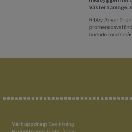
Riksbyggen har b
Västerhaninge, s
Ribby Ängar är en
promenadavstånd t
boende med småst
Vårt uppdrag:
Besiktning
Projektnamn
: Ribby Ängar