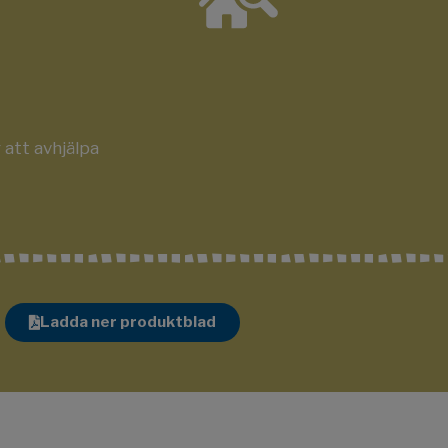
att avhjälpa
Ladda ner produktblad