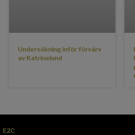
Undersökning inför förvärv
av Katrinelund
E2C
E2C