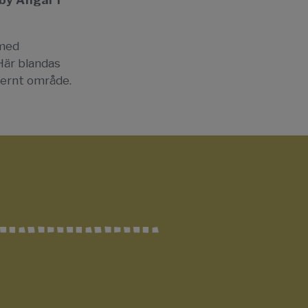
by Ängar i
 med
Här blandas
dernt område.