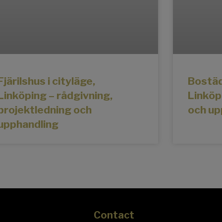
Fjärilshus i cityläge,
Bostäd
Linköping – rådgivning,
Linköp
projektledning och
och up
upphandling
Contact