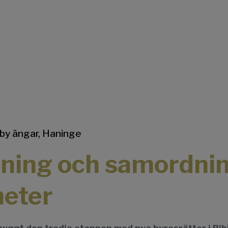
by ängar, Haninge
tning och samordni
heter