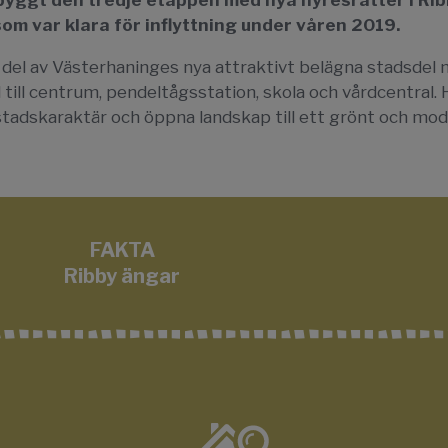
yggt den tredje etappen med nya hyresrätter i Rib
om var klara för inflyttning under våren 2019.
 del av Västerhaninges nya attraktivt belägna stadsdel
ill centrum, pendeltågsstation, skola och vårdcentral. 
adskaraktär och öppna landskap till ett grönt och mo
FAKTA
Ribby ängar