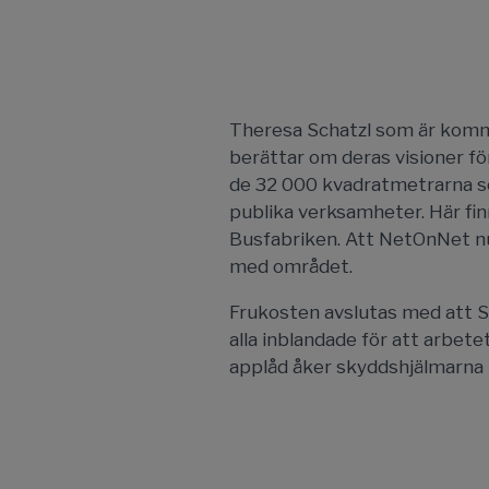
Theresa Schatzl som är komme
berättar om deras visioner f
de 32 000 kvadratmetrarna so
publika verksamheter. Här fin
Busfabriken. Att NetOnNet nu fl
med området.
Frukosten avslutas med att 
alla inblandade för att arbe
applåd åker skyddshjälmarna p