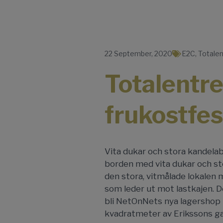
22 September, 2020
E2C
,
Totale
Totalentr
frukostfes
Vita dukar och stora kandela
borden med vita dukar och sto
den stora, vitmålade lokalen 
som leder ut mot lastkajen. D
bli NetOnNets nya lagershop 
kvadratmeter av Erikssons ga