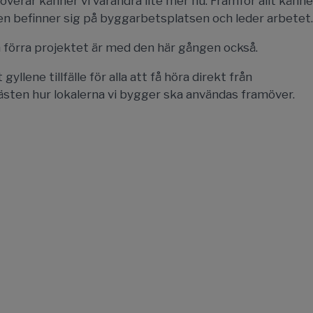
verar känner vi varandra lite mer nu. Framför allt känne
en befinner sig på byggarbetsplatsen och leder arbetet.
 förra projektet är med den här gången också.
llene tillfälle för alla att få höra direkt från
sten hur lokalerna vi bygger ska användas framöver.