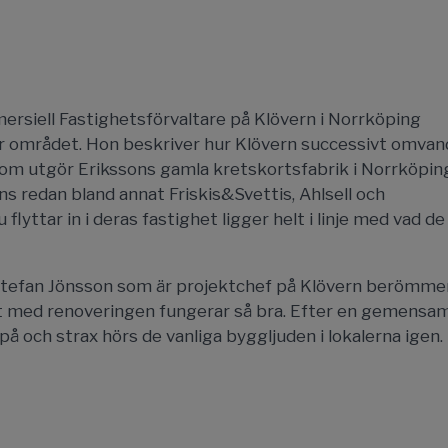
rsiell Fastighetsförvaltare på Klövern i Norrköping
ör området. Hon beskriver hur Klövern successivt omvan
m utgör Erikssons gamla kretskortsfabrik i Norrköping 
ns redan bland annat Friskis&Svettis, Ahlsell och
yttar in i deras fastighet ligger helt i linje med vad de v
Stefan Jönsson som är projektchef på Klövern berömme
tet med renoveringen fungerar så bra. Efter en gemensa
å och strax hörs de vanliga byggljuden i lokalerna igen.