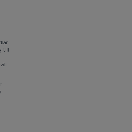
dlar
till
ill
r
m