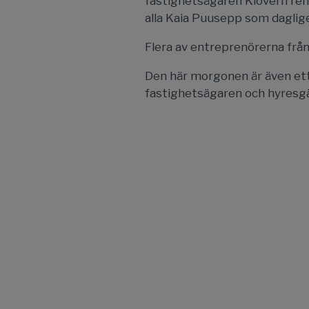
fastighetsägaren Klövern reno
alla Kaia Puusepp som daglig
Flera av entreprenörerna från
Den här morgonen är även ett gy
fastighetsägaren och hyresgä