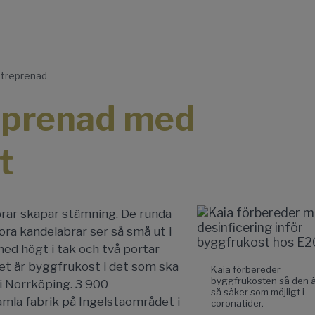
ntreprenad
eprenad med
t
brar skapar stämning. De runda
ra kandelabrar ser så små ut i
med högt i tak och två portar
et är byggfrukost i det som ska
Kaia förbereder
byggfrukosten så den 
i Norrköping. 3 900
så säker som möjligt i
mla fabrik på Ingelstaområdet i
coronatider.